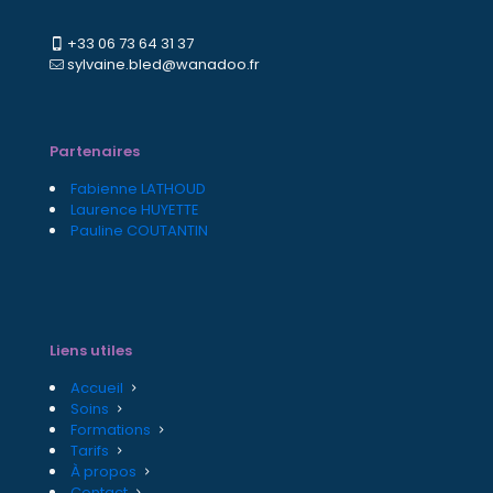
+33 06 73 64 31 37
sylvaine.bled@wanadoo.fr
Partenaires
Fabienne LATHOUD
Laurence HUYETTE
Pauline COUTANTIN
Liens utiles
Accueil
Soins
Formations
Tarifs
À propos
Contact