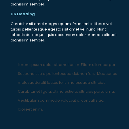
dignissim semper.
H6 Heading
Curabitur sit amet magna quam. Praesent in libero vel
turpis pellentesque egestas sit amet vel nunc. Nunc
lobortis dui neque, quis accumsan dolor. Aenean aliquet
dignissim semper.
Lorem ipsum dolor sit amet enim. Etiam ullamcorper.
Suspendisse a pellentesque dui, non felis. Maecenas
malesuada elit lectus felis, malesuada ultricies.
Curabitur et ligula. Ut molestie a, ultricies porta urna.
Vestibulum commodo volutpat a, convallis ac,
laoreet enim.