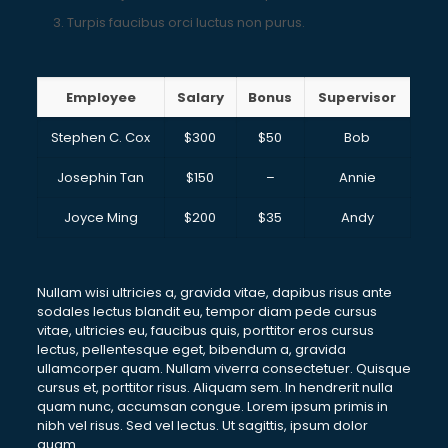
Turpis faucibus orci luctus non purus.
Employee
Salary
Bonus
Supervisor
Stephen C. Cox
$300
$50
Bob
Josephin Tan
$150
–
Annie
Joyce Ming
$200
$35
Andy
Nullam wisi ultricies a, gravida vitae, dapibus risus ante
sodales lectus blandit eu, tempor diam pede cursus
vitae, ultricies eu, faucibus quis, porttitor eros cursus
lectus, pellentesque eget, bibendum a, gravida
ullamcorper quam. Nullam viverra consectetuer. Quisque
cursus et, porttitor risus. Aliquam sem. In hendrerit nulla
quam nunc, accumsan congue. Lorem ipsum primis in
nibh vel risus. Sed vel lectus. Ut sagittis, ipsum dolor
quam.