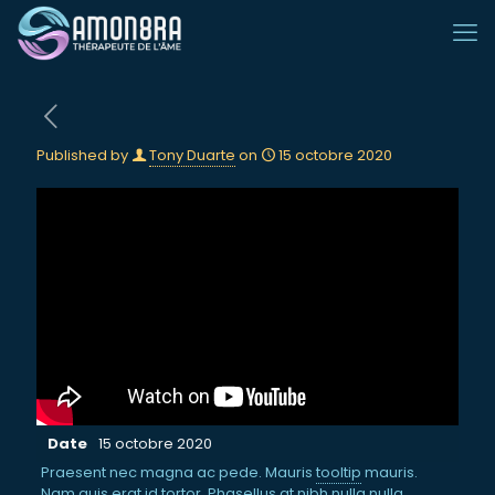
Published by
Tony Duarte
on
15 octobre 2020
Date
15 octobre 2020
Praesent nec magna ac pede. Mauris
tooltip
mauris.
Nam quis erat id tortor. Phasellus at nibh nulla nulla,