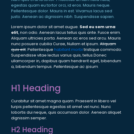
egestas quam eu tortor orci, id eros. Mauris neque.
Pellentesque dolor. Mauris in est. Vivamus lacus sed
justo. Aenean ac dignissim nibh. Suspendisse sapien.
Lorem ipsum dolor sit amet augue.
Sed eu sem urna
elit
, non odio. Aenean lacus tellus quis ante. Fusce enim.
Aliquam ultricies porta. Aenean ac eros sed arcu. Mauris
nunc posuere cubilia Curae, Nullam et ipsum.
Aliquam
quis elit
. Pellentesque
habitant morbi
tristique commodo.
Suspendisse vitae lectus varius quis, tellus.Donec
ullamcorper in, dapibus quam hendrerit eget, bibendum
a, bibendum tempus.
Pellentesque ac ipsum
.
H1 Heading
Curabitur sit amet magna quam. Praesent in libero vel
turpis pellentesque egestas sit amet vel nunc. Nunc
lobortis dui neque, quis accumsan dolor. Aenean aliquet
dignissim semper.
H2 Heading